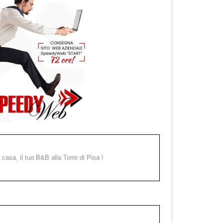
a casa, il tuo B&B alla Torre di Pisa !