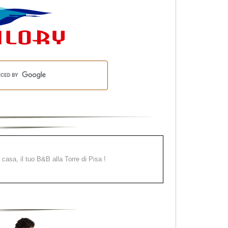
a casa, il tuo B&B alla Torre di Pisa !