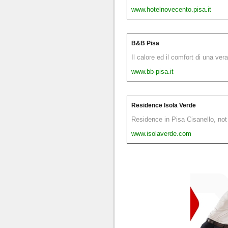
www.hotelnovecento.pisa.it
B&B Pisa
Il calore ed il comfort di una ver
www.bb-pisa.it
Residence Isola Verde
Residence in Pisa Cisanello, not 
www.isolaverde.com