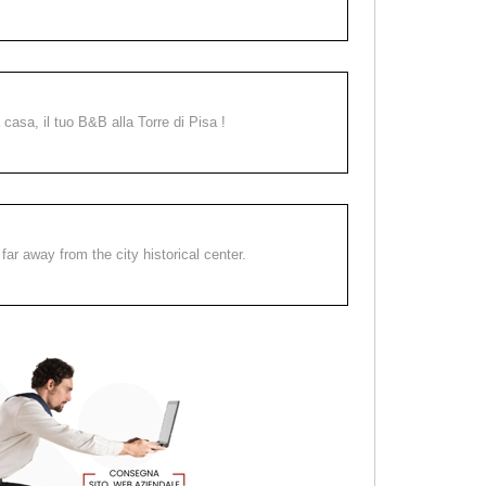
a casa, il tuo B&B alla Torre di Pisa !
far away from the city historical center.