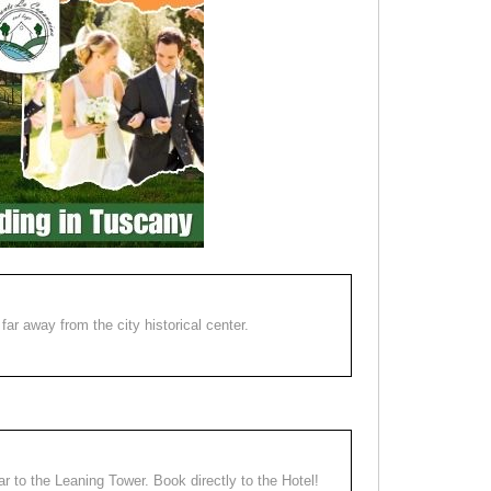
far away from the city historical center.
ear to the Leaning Tower. Book directly to the Hotel!