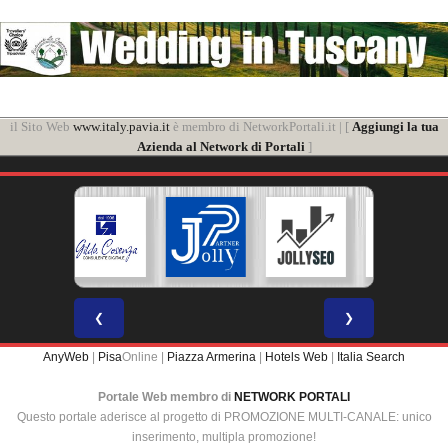
il Sito Web
www.italy.pavia.it
è membro di NetworkPortali.it | [
Aggiungi la tua
Azienda al Network di Portali
]
❮
❯
AnyWeb
|
Pisa
Online |
Piazza Armerina
|
Hotels Web
|
Italia Search
Portale Web membro di
NETWORK PORTALI
Questo portale aderisce al progetto di PROMOZIONE MULTI-CANALE: unico
inserimento, multipla promozione!