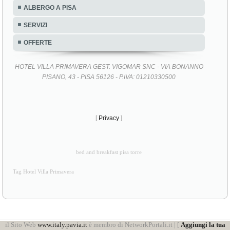
ALBERGO A PISA
SERVIZI
OFFERTE
HOTEL VILLA PRIMAVERA GEST. VIGOMAR SNC - VIA BONANNO
PISANO, 43 - PISA 56126 - P.IVA: 01210330500
[
Privacy
]
bed and breakfast pisa torre
Tag Hotel Villa Primavera
il Sito Web
www.italy.pavia.it
è membro di NetworkPortali.it | [
Aggiungi la tua