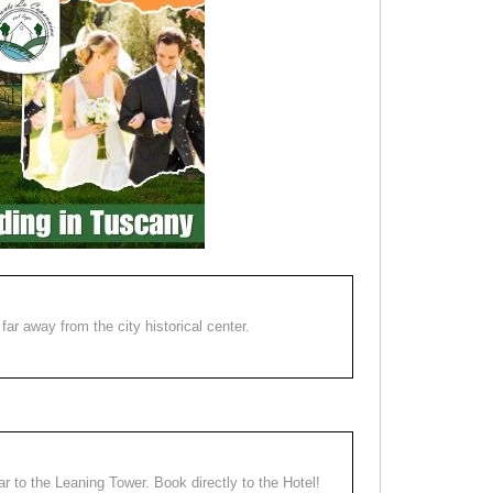
far away from the city historical center.
ear to the Leaning Tower. Book directly to the Hotel!