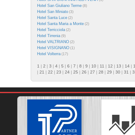
Hotel San Giuliano Terme
(8)
Hotel San Miniato
(3)
Hotel Santa Luce
(2)
Hotel Santa Maria a Monte
(2)
Hotel Terricciola
(2)
Hotel Tirrenia
(9)
Hotel VALTRIANO
(2)
Hotel VISIGNANO
(1)
Hotel Volterra
(17)
1
|
2
|
3
|
4
|
5
|
6
|
7
|
8
|
9
|
10
|
11
|
12
|
13
|
14
|
|
21
|
22
|
23
|
24
|
25
|
26
|
27
|
28
|
29
|
30
|
31
|
3