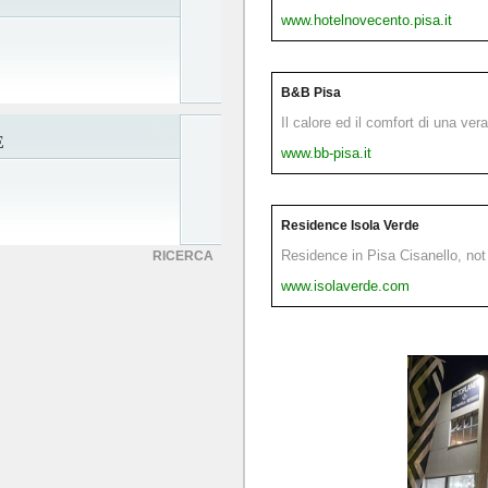
www.hotelnovecento.pisa.it
B&B Pisa
Il calore ed il comfort di una ver
E
www.bb-pisa.it
Residence Isola Verde
Residence in Pisa Cisanello, not 
RICERCA
www.isolaverde.com