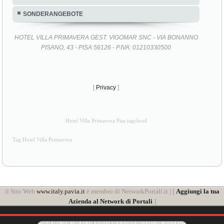
SONDERANGEBOTE
HOTEL VILLA PRIMAVERA GEST. VIGOMAR SNC - VIA BONANNO
PISANO, 43 - PISA 56126 - P.IVA: 01210330500
[
Privacy
]
Hotel Villa Primavera Pisa tagcloud
Tag Hotel Villa Primavera
il Sito Web
www.italy.pavia.it
è membro di NetworkPortali.it | [
Aggiungi la tua
Azienda al Network di Portali
]