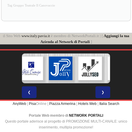
Tag Gruppo Teatrale Il Canovaccio
il Sito Web
www.italy.pavia.it
è membro di NetworkPortali.it | [
Aggiungi la tua
Azienda al Network di Portali
]
❮
❯
AnyWeb
|
Pisa
Online |
Piazza Armerina
|
Hotels Web
|
Italia Search
Portale Web membro di
NETWORK PORTALI
Questo portale aderisce al progetto di PROMOZIONE MULTI-CANALE: unico
inserimento, multipla promozione!